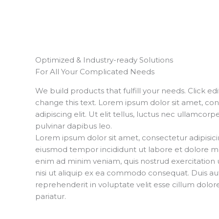
Optimized & Industry-ready Solutions​
For All Your Complicated Needs​
We build products that fulfill your needs. Click ed
change this text. Lorem ipsum dolor sit amet, co
adipiscing elit. Ut elit tellus, luctus nec ullamcorp
pulvinar dapibus leo.
Lorem ipsum dolor sit amet, consectetur adipisicin
eiusmod tempor incididunt ut labore et dolore m
enim ad minim veniam, quis nostrud exercitation 
nisi ut aliquip ex ea commodo consequat. Duis aut
reprehenderit in voluptate velit esse cillum dolore
pariatur.