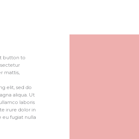
it button to
nsectetur
er mattis,
g elit, sed do
agna aliqua. Ut
ullamco laboris
e irure dolor in
 eu fugiat nulla