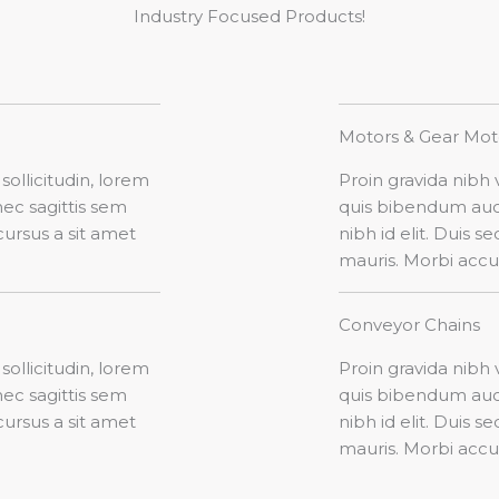
Industry Focused Products!​
Motors & Gear Moto
sollicitudin, lorem
Proin gravida nibh v
nec sagittis sem
quis bibendum aucto
cursus a sit amet
nibh id elit. Duis 
mauris. Morbi accu
Conveyor Chains
sollicitudin, lorem
Proin gravida nibh v
nec sagittis sem
quis bibendum aucto
cursus a sit amet
nibh id elit. Duis 
mauris. Morbi accu